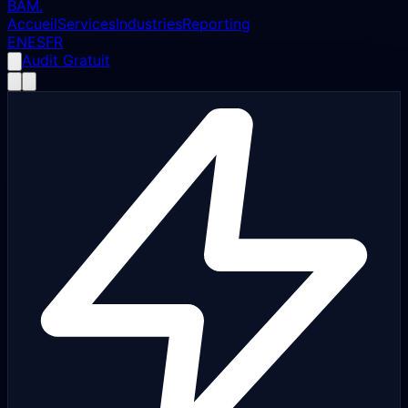
BAM
.
Accueil
Services
Industries
Reporting
EN
ES
FR
Audit Gratuit